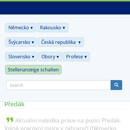
Skip
to
main
content
Německo
Rakousko
Švýcarsko
Česká republika
Slovensko
Obory
Profese
Stellenanzeige schalten
Search
Předák
format_quote
Aktuální nabídka práce na pozici Předák.
Volná pracovní místa v zahraničí (Německo,