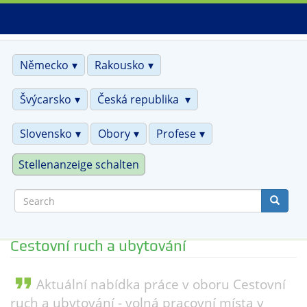
Skip
to
main
content
Německo
Rakousko
Švýcarsko
Česká republika
Slovensko
Obory
Profese
Stellenanzeige schalten
Search
Cestovní ruch a ubytování
format_quote
Aktuální nabídka práce v oboru Cestovní
ruch a ubytování - volná pracovní místa v