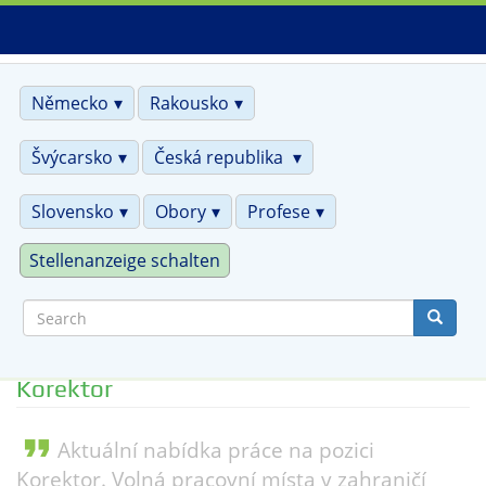
Skip
to
main
content
Německo
Rakousko
Švýcarsko
Česká republika
Slovensko
Obory
Profese
Stellenanzeige schalten
Search
Korektor
format_quote
Aktuální nabídka práce na pozici
Korektor. Volná pracovní místa v zahraničí