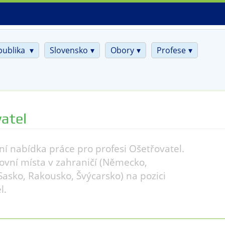
publika
Slovensko
Obory
Profese
atel
ní nabídka práce pro profesi Ošetřovatel.
ovní místa v zahraničí (Německo,
Sasko, Rakousko, Švýcarsko) na pozici
l.