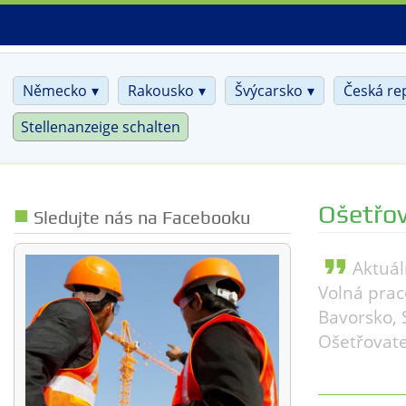
Skip
to
main
content
Německo
Rakousko
Švýcarsko
Česká re
Stellenanzeige schalten
Ošetřov
Sledujte nás na Facebooku
format_quote
Aktuál
Volná prac
Bavorsko, 
Ošetřovate