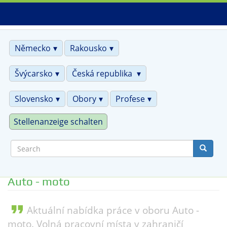
Skip
to
main
content
Německo
Rakousko
Švýcarsko
Česká republika
Slovensko
Obory
Profese
Stellenanzeige schalten
Search
Auto - moto
format_quote
Aktuální nabídka práce v oboru Auto -
moto. Volná pracovní místa v zahraničí