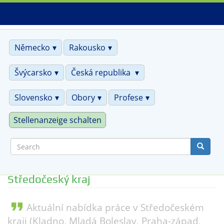
Skip
to
main
content
Německo
Rakousko
Švýcarsko
Česká republika
Slovensko
Obory
Profese
Stellenanzeige schalten
Search
Středočeský kraj
format_quote
Aktuální nabídka práce v Středočeském
kraji (Kladno, Mladá Boleslav, Praha-západ,