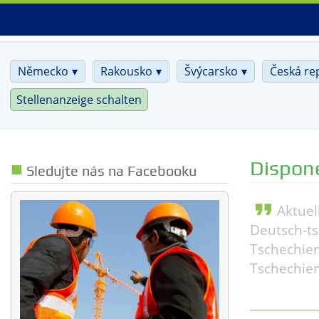
Skip
to
main
content
Německo
Rakousko
Švýcarsko
Česká re
Stellenanzeige schalten
Dispon
Sledujte nás na Facebooku
format_quote
Aktuel
Deutsch-ts
Tschechien
Tschechien