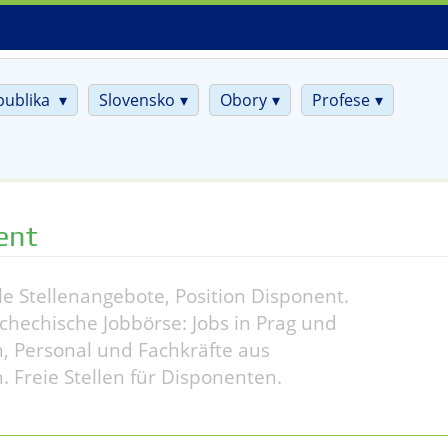
publika
Slovensko
Obory
Profese
ent
le Stellenangebote, Position Disponent.
chechische Jobbörse: Jobs in Prag und
, Personal und Fachkräfte aus
. Freie Stellen für Disponenten.