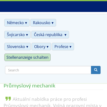
Skip
to
main
content
Německo
Rakousko
Švýcarsko
Česká republika
Slovensko
Obory
Profese
Stellenanzeige schalten
Search
Průmyslový mechanik
format_quote
Aktuální nabídka práce pro profesi
Průmyslový mechanik. Volná pracovní místa v