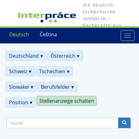
Direkt
die deutsch-
zum
tschechische
Inhalt
Jobbörse |
Fachkräfte aus
Tschechien
Deutsch
Čeština
Togg
navi
Deutschland
Österreich
Schweiz
Tschechien
Slowakei
Berufsfelder
Stellenanzeige schalten
Position
Suche