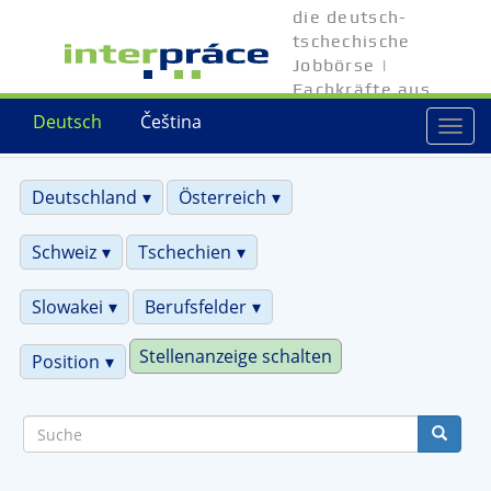
Direkt
die deutsch-
zum
tschechische
Inhalt
Jobbörse |
Fachkräfte aus
Tschechien
Deutsch
Čeština
Togg
navi
Deutschland
Österreich
Schweiz
Tschechien
Slowakei
Berufsfelder
Stellenanzeige schalten
Position
Suche