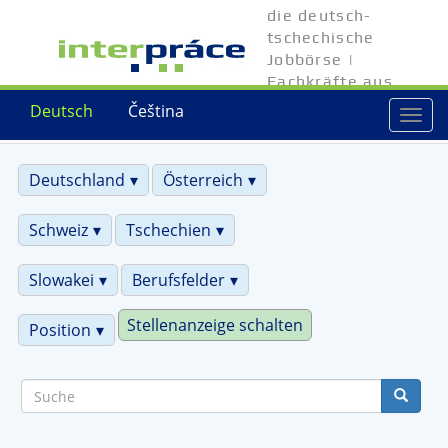
Direkt
die deutsch-
zum
tschechische
Inhalt
Jobbörse |
Fachkräfte aus
Tschechien
Deutsch
Čeština
Togg
navi
Deutschland
Österreich
Schweiz
Tschechien
Slowakei
Berufsfelder
Stellenanzeige schalten
Position
Suche