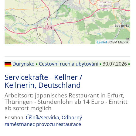
Leaflet
| OSM Mapnik
Durynsko
▪
Cestovní ruch a ubytování
▪
30.07.2026
▪
Servicekräfte - Kellner /
Kellnerin, Deutschland
Arbeitsort: japanisches Restaurant in Erfurt,
Thüringen - Stundenlohn ab 14 Euro - Eintritt
ab sofort möglich
Position:
Číšník/servírka
,
Odborný
zaměstnanec provozu restaurace