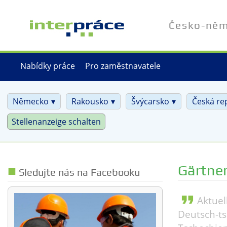
Přejít
k
Česko-něme
hlavnímu
obsahu
Nabídky práce
Pro zaměstnavatele
Německo
Rakousko
Švýcarsko
Česká re
Stellenanzeige schalten
Gärtne
Sledujte nás na Facebooku
format_quote
Aktuel
Deutsch-ts