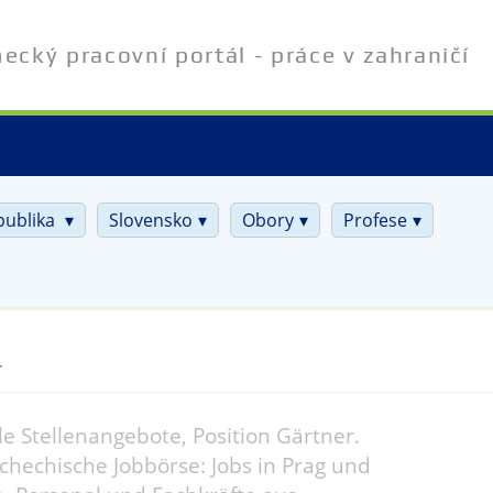
cký pracovní portál - práce v zahraničí
publika
Slovensko
Obory
Profese
r
le Stellenangebote, Position Gärtner.
chechische Jobbörse: Jobs in Prag und