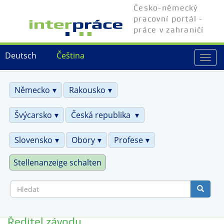
Přejít
Česko-německý
k
pracovní portál -
hlavnímu
práce v zahraničí
obsahu
Deutsch
Čeština
Togg
navi
Německo
Rakousko
Švýcarsko
Česká republika
Slovensko
Obory
Profese
Stellenanzeige schalten
Hledat
Ředitel závodu