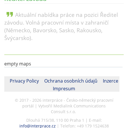
format_quote
Aktuální nabídka práce na pozici Ředitel
závodu. Volná pracovní místa v zahraničí
(Německo, Bavorsko, Sasko, Rakousko,
Švýcarsko).
empty maps
Privacy Policy
Ochrana osobních údajů
Inzerce
Impresum
© 2017 - 2026 interpráce - Česko-německý pracovní
portál | Vytvořil Medialink Communications
Consult s.r.o.
Dlouhá 715/38, 110 00 Praha 1 | E-mail:
info@interprace.cz
| Telefon: +49 179 1524638