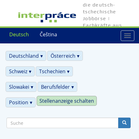
Direkt
die deutsch-
zum
tschechische
Inhalt
Jobbörse |
Fachkräfte aus
Tschechien
Deutsch
Čeština
Togg
navi
Deutschland
Österreich
Schweiz
Tschechien
Slowakei
Berufsfelder
Stellenanzeige schalten
Position
Suche