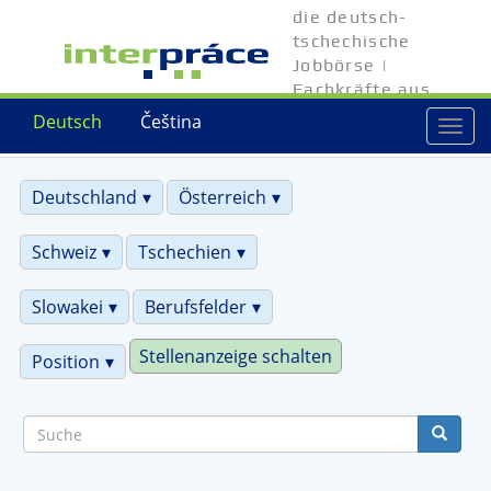
Direkt
die deutsch-
zum
tschechische
Inhalt
Jobbörse |
Fachkräfte aus
Tschechien
Deutsch
Čeština
Togg
navi
Deutschland
Österreich
Schweiz
Tschechien
Slowakei
Berufsfelder
Stellenanzeige schalten
Position
Suche