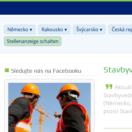
Skip
to
main
content
Německo
Rakousko
Švýcarsko
Česká re
Stellenanzeige schalten
Stavby
Sledujte nás na Facebooku
format_quote
Aktuál
Stavbyvedo
(Německo, 
pozici Sta