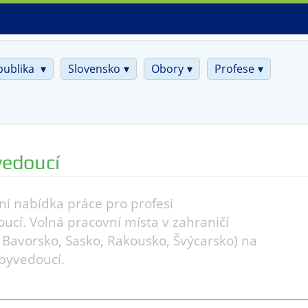
publika
Slovensko
Obory
Profese
vedoucí
ní nabídka práce pro profesi
ucí. Volná pracovní místa v zahraničí
Bavorsko, Sasko, Rakousko, Švýcarsko) na
vbyvedoucí.