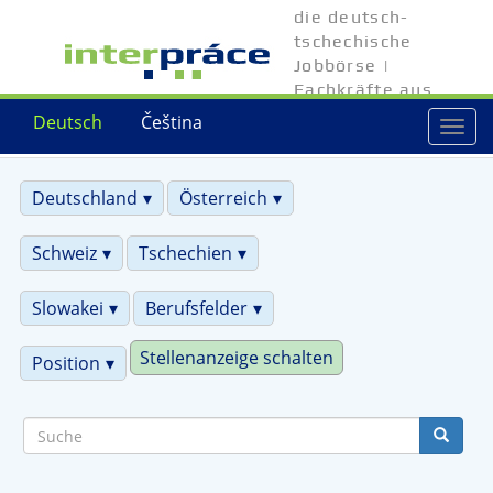
Direkt
die deutsch-
zum
tschechische
Inhalt
Jobbörse |
Fachkräfte aus
Tschechien
Deutsch
Čeština
Togg
navi
Deutschland
Österreich
Schweiz
Tschechien
Slowakei
Berufsfelder
Stellenanzeige schalten
Position
Suche