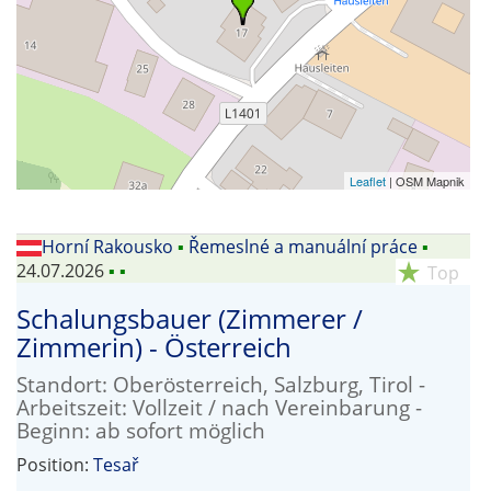
Leaflet
| OSM Mapnik
Horní Rakousko
▪
Řemeslné a manuální práce
▪
24.07.2026
▪
▪
star_rate
Top
Schalungsbauer (Zimmerer /
Zimmerin) - Österreich
Standort: Oberösterreich, Salzburg, Tirol -
Arbeitszeit: Vollzeit / nach Vereinbarung -
Beginn: ab sofort möglich
Position:
Tesař