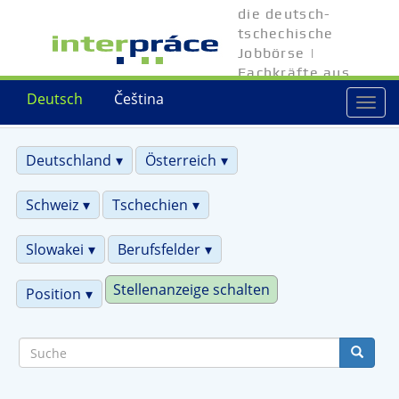
Direkt
die deutsch-
zum
tschechische
Inhalt
Jobbörse |
Fachkräfte aus
Tschechien
Deutsch
Čeština
Togg
navi
Deutschland
Österreich
Schweiz
Tschechien
Slowakei
Berufsfelder
Stellenanzeige schalten
Position
Suche