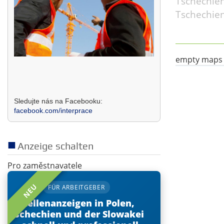
Tschechien
Tschechien.
empty maps
Sledujte nás na Facebooku:
facebook.com/interprace
Anzeige schalten
Pro zaměstnavatele
NEU
FÜR ARBEITGEBER
Stellenanzeigen in Polen,
Tschechien und der Slowakei