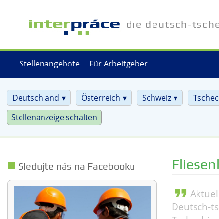
Direkt
zum
die deutsch-tsch
Inhalt
Stellenangebote
Für Arbeitgeber
Deutschland
Österreich
Schweiz
Tschec
Stellenanzeige schalten
Fliesen
Sledujte nás na Facebooku
format_quote
Aktuel
Deutsch-ts