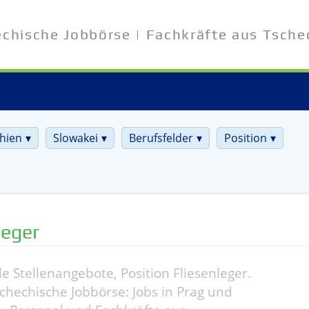
echische Jobbörse | Fachkräfte aus Tsche
hien
Slowakei
Berufsfelder
Position
leger
le Stellenangebote, Position Fliesenleger.
chechische Jobbörse: Jobs in Prag und