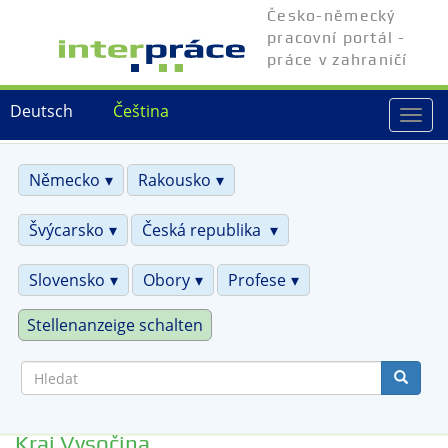
Přejít
Česko-německý
k
pracovní portál -
hlavnímu
práce v zahraničí
obsahu
Deutsch
Čeština
Togg
navi
Německo
Rakousko
Švýcarsko
Česká republika
Slovensko
Obory
Profese
Stellenanzeige schalten
Hledat
Kraj Vysočina