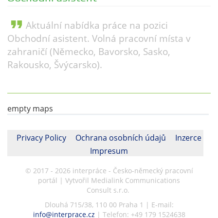
format_quote
Aktuální nabídka práce na pozici
Obchodní asistent. Volná pracovní místa v
zahraničí (Německo, Bavorsko, Sasko,
Rakousko, Švýcarsko).
empty maps
Privacy Policy
Ochrana osobních údajů
Inzerce
Impresum
© 2017 - 2026 interpráce - Česko-německý pracovní
portál | Vytvořil Medialink Communications
Consult s.r.o.
Dlouhá 715/38, 110 00 Praha 1 | E-mail:
info@interprace.cz
| Telefon: +49 179 1524638