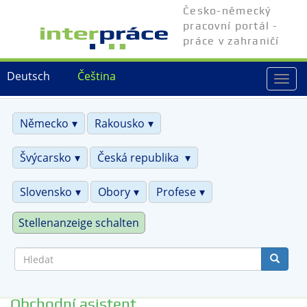
Přejít
Česko-německý
k
pracovní portál -
hlavnímu
práce v zahraničí
obsahu
Deutsch
Čeština
Togg
navi
Německo
Rakousko
Švýcarsko
Česká republika
Slovensko
Obory
Profese
Stellenanzeige schalten
Hledat
Obchodní asistent