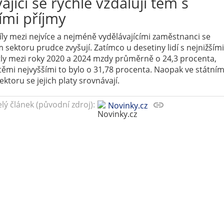
ající se rychle vzdalují těm s
ími příjmy
ly mezi nejvíce a nejméně vydělávajícími zaměstnanci se
sektoru prudce zvyšují. Zatímco u desetiny lidí s nejnižšími
tly mezi roky 2020 a 2024 mzdy průměrně o 24,3 procenta,
 těmi nejvyššími to bylo o 31,78 procenta. Naopak ve státní
ktoru se jejich platy srovnávají.
elý článek (původní zdroj):
link
Novinky.cz