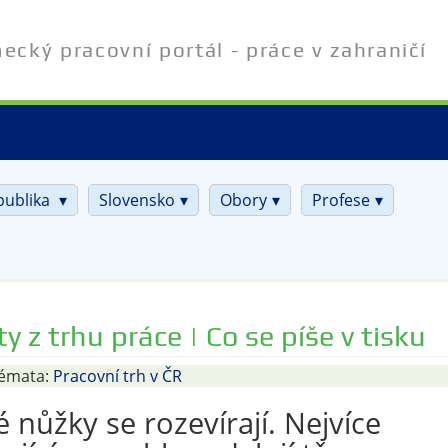
cký pracovní portál - práce v zahraničí
publika
Slovensko
Obory
Profese
ty z trhu práce | Co se píše v tisku
émata:
Pracovní trh v ČR
nůžky se rozevírají. Nejvíce