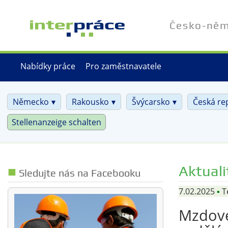
Přejít
k
Česko-něme
hlavnímu
obsahu
Nabídky práce
Pro zaměstnavatele
Německo
Rakousko
Švýcarsko
Česká re
Stellenanzeige schalten
Aktuali
Sledujte nás na Facebooku
7.02.2025
▪
T
Mzdové 