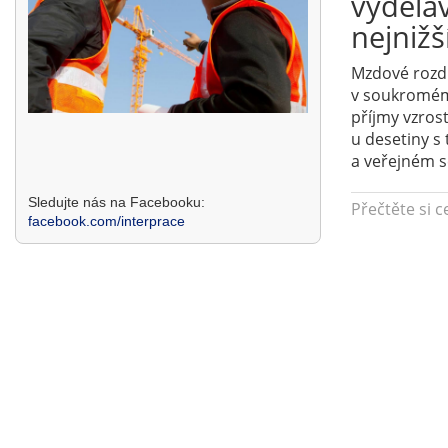
vyděláv
nejnižš
Mzdové rozdí
v soukromém 
příjmy vzros
u desetiny s
a veřejném se
Sledujte nás na Facebooku:
Přečtěte si c
facebook.com/interprace