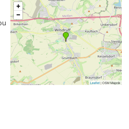
+
−
ou
Leaflet
| OSM Mapnik