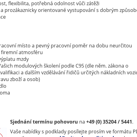
st, flexibilita, potřebná odolnost vůči zátěži
é a prozákaznicky orientované vystupování s dobrým způso
ace
pracovní místo a pevný pracovní poměr na dobu neurčitou
í firemní atmosféru
výplatu mzdy
 Vašich modulových školení podle C95 (dle něm. zákona o
valifikaci a dalším vzdělávání řidičů určitých nákladních vozi
avu zboží a osob)
dlo
doma
Sjednání termínu pohovoru
na
+49 (0) 35204 / 5441
.
Vaše nabídky s podklady posílejte prosím ve formátu 