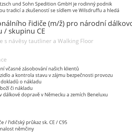
itzsch und Sohn Spedition GmbH je rodinný podnik
u tradicí a zkušeností se sídlem ve Wilsdruffu a hledá
onálního řidiče (m/ž) pro národní dálkov
 / skupinu CE
e s návěsy tautliner a Walking Floor
áce
í včasné zásobování našich klientů
zidlo a kontrola stavu v zájmu bezpečnosti provozu
 dokladů o nákladu
zboží či nákladu
 v dálkové dopravě v Německu a zemích Beneluxu
če / řidičský průkaz sk. CE / C95
znalost němčiny