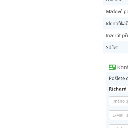
Mzdové p
Identifikač
Inzerát p
Sdílet
contact_mail
Kont
Pošlete 
Richard
Jméno
*
E-