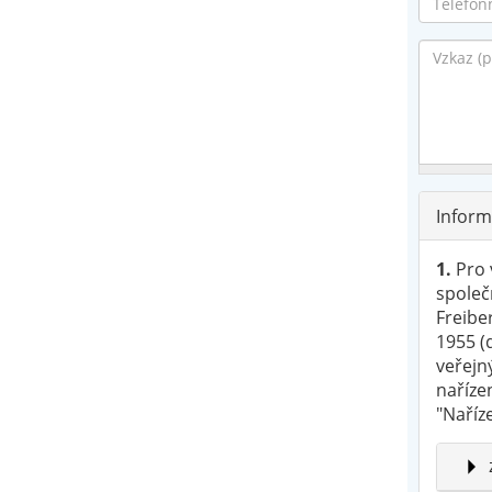
Mail
*
Telefonn
číslo
*
Vzkaz
*
Inform
1.
Pro 
společ
Freibe
1955 (
veřejn
naříze
"Naříze