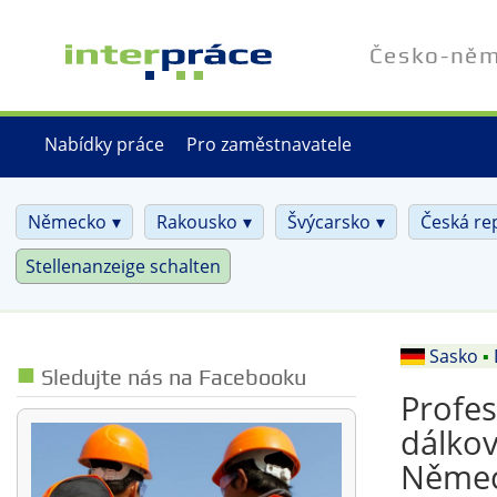
Přejít
k
Česko-něme
hlavnímu
obsahu
Nabídky práce
Pro zaměstnavatele
Německo
Rakousko
Švýcarsko
Česká re
Stellenanzeige schalten
Sasko
▪
Sledujte nás na Facebooku
Profes
dálkov
Něme