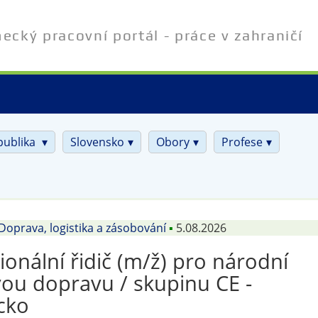
cký pracovní portál - práce v zahraničí
publika
Slovensko
Obory
Profese
Doprava, logistika a zásobování
▪
5.08.2026
ionální řidič (m/ž) pro národní
ou dopravu / skupinu CE -
cko