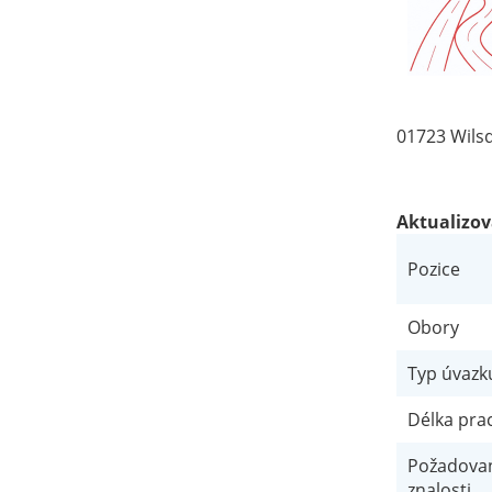
01723 Wilsd
Aktualizo
Pozice
Obory
Typ úvazk
Délka pr
Požadovan
znalosti