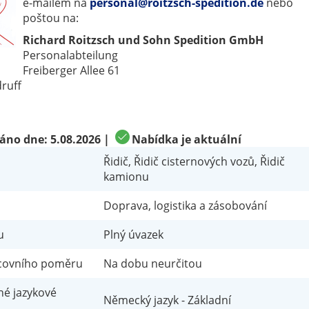
e-mailem na
personal@roitzsch-spedition.de
nebo
poštou na:
Richard Roitzsch und Sohn Spedition GmbH
Personalabteilung
Freiberger Allee 61
ruff
check_circle
váno dne:
5.08.2026
|
Nabídka je aktuální
Řidič, Řidič cisternových vozů, Řidič
kamionu
Doprava, logistika a zásobování
u
Plný úvazek
acovního poměru
Na dobu neurčitou
é jazykové
Německý jazyk - Základní