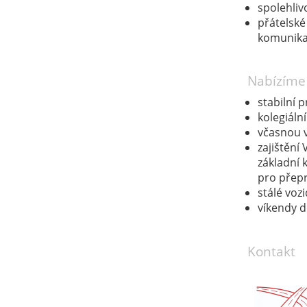
spolehlivo
přátelsk
komunik
Nabízíme
stabilní 
kolegiáln
včasnou 
zajištění
základní k
pro přepr
stálé vozi
víkendy 
Kontakt