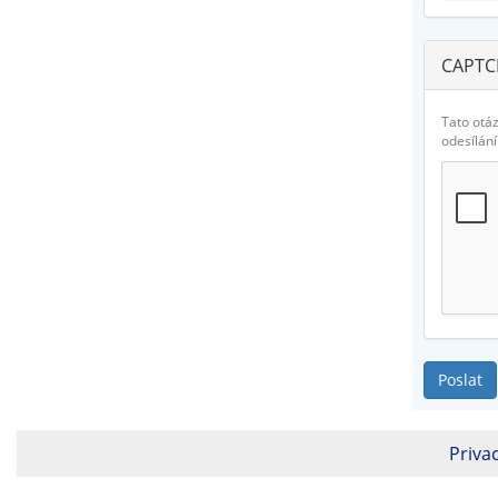
CAPTC
Tato otáz
odesílán
Poslat
Privac