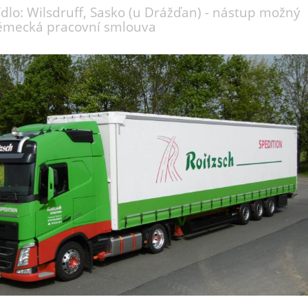
ídlo: Wilsdruff, Sasko (u Drážďan) - nástup možný
německá pracovní smlouva