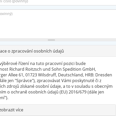
í
ace o zpracování osobních údajů
výběrové řízení na tuto pracovní pozici bude
nost Richard Roitzsch und Sohn Spedition GmbH,
rger Allee 61, 01723 Wilsdruff, Deutschland, HRB: Dresden
dále jen "Správce"), zpracovávat Vámi poskytnuté či z
ých zdrojů získané osobní údaje, a to v souladu s obecným
ním o ochraně osobních údajů (EU) 2016/679 (dále jen
ní").
Skrýt
zobrazit více