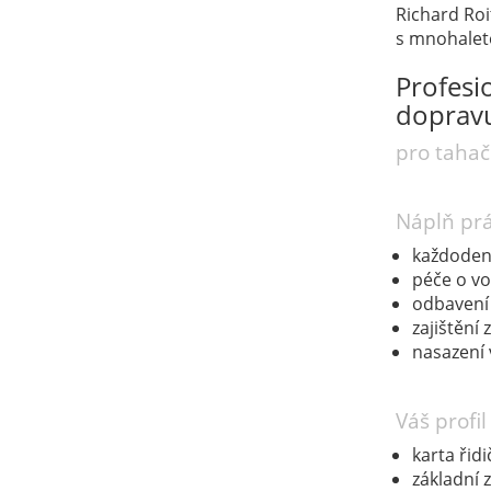
Richard Ro
s mnohaleto
Profesi
dopravu
pro tahač
Náplň pr
každodenn
péče o vo
odbavení
zajištění 
nasazení
Váš profil
karta řidi
základní 