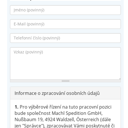
Jméno
*
E-
Mail
*
Telefonní
číslo
*
Vzkaz
*
Informace o zpracování osobních údajů
1.
Pro výběrové řízení na tuto pracovní pozici
bude společnost Machl Spedition GmbH,
Nußbaum 19, 4924 Waldzell, Österreich (dále
jen "Správce"), zpracovávat Vámi poskytnuté či