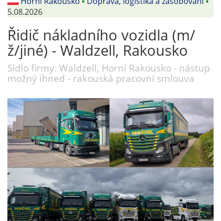
Horní Rakousko
▪
Doprava, logistika a zásobování
▪
5.08.2026
Řidič nákladního vozidla (m/
ž/jiné) - Waldzell, Rakousko
Sídlo firmy: Waldzell, Horní Rakousko - nástup
možný ihned - rakouská pracovní smlouva