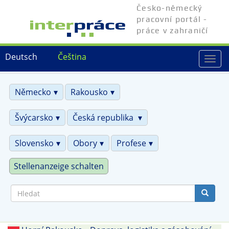
Přejít
Česko-německý
k
pracovní portál -
hlavnímu
práce v zahraničí
obsahu
Deutsch
Čeština
Togg
navi
Německo
Rakousko
Švýcarsko
Česká republika
Slovensko
Obory
Profese
Stellenanzeige schalten
Hledat