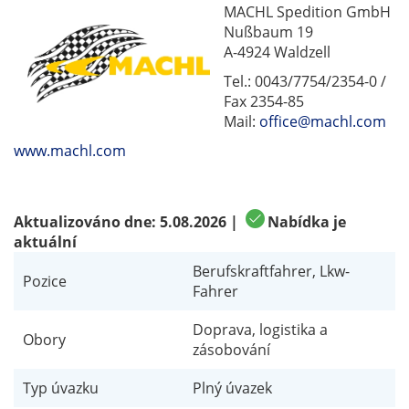
MACHL Spedition GmbH
Nußbaum 19
A-4924 Waldzell
Tel.: 0043/7754/2354-0 /
Fax 2354-85
Mail:
office@machl.com
www.machl.com
check_circle
Aktualizováno dne:
5.08.2026
|
Nabídka je
aktuální
Berufskraftfahrer, Lkw-
Pozice
Fahrer
Doprava, logistika a
Obory
zásobování
Typ úvazku
Plný úvazek