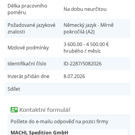
Délka pracovního
Na dobu neurčitou
poměru
Požadované jazykové
Německý jazyk - Mírně
znalosti
pokročilá (A2)
3 600.00 - 4 500.00 €
Mzdové podmínky
hrubého / měsíc
Identifikační číslo
ID-2287/
5082026
Inzerát přidán dne
8.07.2026
Sdílet
contact_mail
Kontaktní formulář
Pošlete do e-mailu odpověď na pozici firmy
MACHL Spedition GmbH