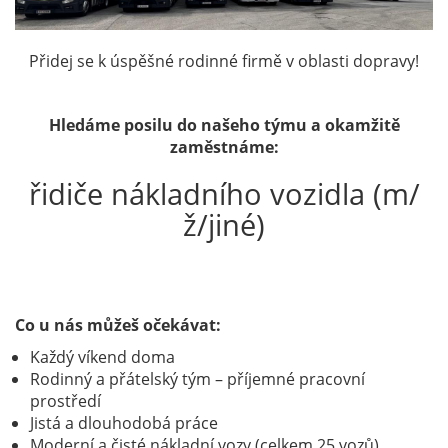
Přidej se k úspěšné rodinné firmě v oblasti dopravy!
Hledáme posilu do našeho týmu a okamžitě
zaměstnáme:
řidiče nákladního vozidla (m/
ž/jiné)
Co u nás můžeš očekávat:
Každý víkend doma
Rodinný a přátelský tým – příjemné pracovní
prostředí
Jistá a dlouhodobá práce
Moderní a čisté nákladní vozy (celkem 25 vozů)