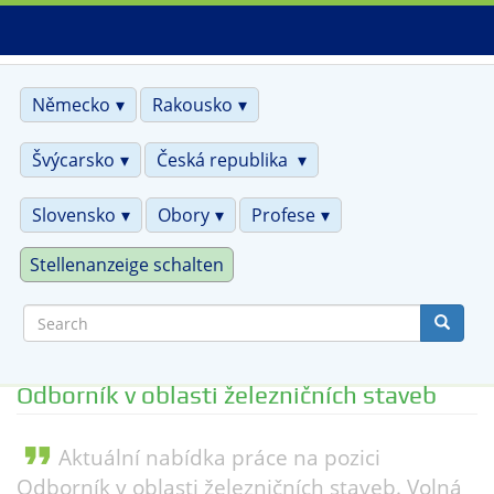
Skip
to
main
content
Německo
Rakousko
Švýcarsko
Česká republika
Slovensko
Obory
Profese
Stellenanzeige schalten
Search
Odborník v oblasti železničních staveb
format_quote
Aktuální nabídka práce na pozici
Odborník v oblasti železničních staveb. Volná