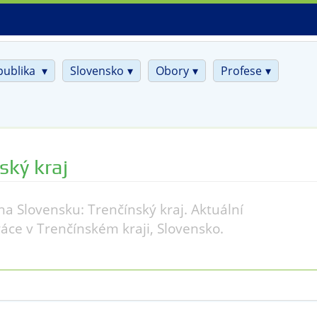
publika
Slovensko
Obory
Profese
ský kraj
na Slovensku: Trenčínský kraj. Aktuální
áce v Trenčínském kraji, Slovensko.