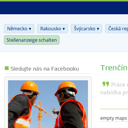
Skip
to
main
content
Německo
Rakousko
Švýcarsko
Česká re
Stellenanzeige schalten
Trenčín
Sledujte nás na Facebooku
format_quote
Práce 
nabídka pr
empty maps