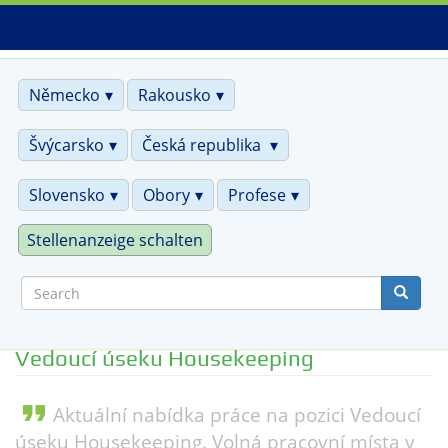
Skip
to
main
content
Německo
Rakousko
Švýcarsko
Česká republika
Slovensko
Obory
Profese
Stellenanzeige schalten
Search
Vedoucí úseku Housekeeping
format_quote
Aktuální nabídka práce na pozici Vedoucí
úseku Housekeeping. Volná pracovní místa v