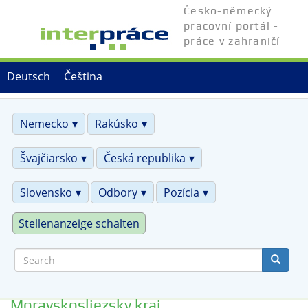
Skip
Česko-německý
to
pracovní portál -
main
práce v zahraničí
content
Deutsch
Čeština
Nemecko
Rakúsko
Švajčiarsko
Česká republika
Slovensko
Odbory
Pozícia
Stellenanzeige schalten
Search
Moravskosliezsky kraj