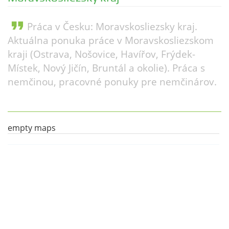
format_quote
Práca v Česku: Moravskosliezsky kraj.
Aktuálna ponuka práce v Moravskosliezskom
kraji (Ostrava, Nošovice, Havířov, Frýdek-
Místek, Nový Jičín, Bruntál a okolie). Práca s
nemčinou, pracovné ponuky pre nemčinárov.
empty maps