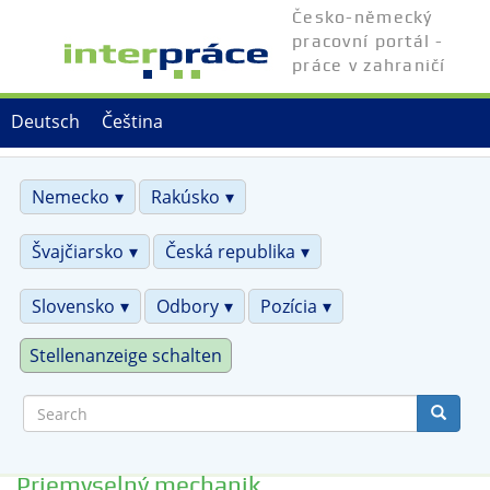
Skip
Česko-německý
to
pracovní portál -
main
práce v zahraničí
content
Deutsch
Čeština
Nemecko
Rakúsko
Švajčiarsko
Česká republika
Slovensko
Odbory
Pozícia
Stellenanzeige schalten
Search
Priemyselný mechanik