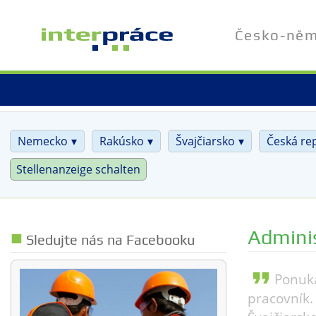
Skip
to
Česko-něme
main
content
Nemecko
Rakúsko
Švajčiarsko
Česká re
Stellenanzeige schalten
Adminis
Sledujte nás na Facebooku
format_quote
Ponuka
pracovník.