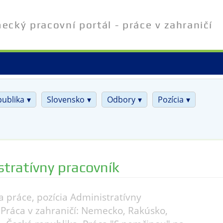
cký pracovní portál - práce v zahraničí
publika
Slovensko
Odbory
Pozícia
tratívny pracovník
 práce, pozícia Administratívny
 Práca v zahraničí: Nemecko, Rakúsko,