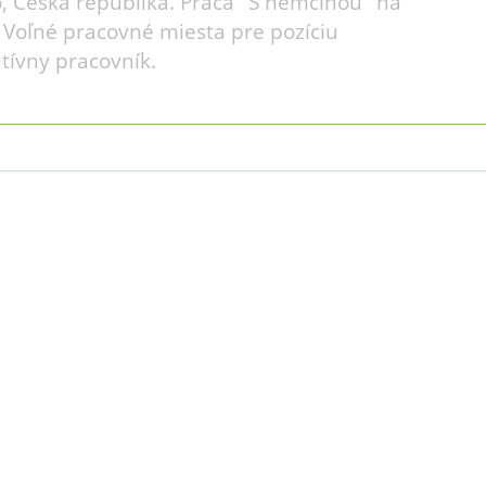
o, Česká republika. Práca "S nemčinou" na
 Voľné pracovné miesta pre pozíciu
tívny pracovník.