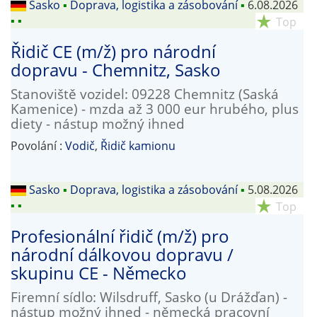
Sasko
▪
Doprava, logistika a zásobování
▪
6.08.2026
▪
▪
star_rate
Top
Řidič CE (m/ž) pro národní
dopravu - Chemnitz, Sasko
Stanoviště vozidel: 09228 Chemnitz (Saská
Kamenice) - mzda až 3 000 eur hrubého, plus
diety - nástup možný ihned
Povolání :
Vodič
,
Řidič kamionu
Sasko
▪
Doprava, logistika a zásobování
▪
5.08.2026
▪
▪
star_rate
Top
Profesionální řidič (m/ž) pro
národní dálkovou dopravu /
skupinu CE - Německo
Firemní sídlo: Wilsdruff, Sasko (u Drážďan) -
nástup možný ihned - německá pracovní