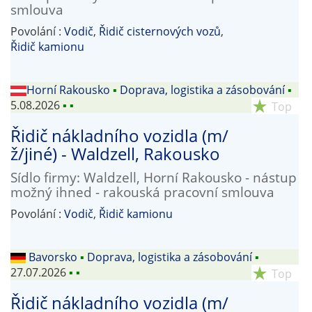
smlouva
Povolání :
Vodič
,
Řidič cisternových vozů
,
Řidič kamionu
Horní Rakousko
▪
Doprava, logistika a zásobování
▪
5.08.2026
▪
▪
star_rate
Top
Řidič nákladního vozidla (m/
ž/jiné) - Waldzell, Rakousko
Sídlo firmy: Waldzell, Horní Rakousko - nástup
možný ihned - rakouská pracovní smlouva
Povolání :
Vodič
,
Řidič kamionu
Bavorsko
▪
Doprava, logistika a zásobování
▪
27.07.2026
▪
▪
star_rate
Top
Řidič nákladního vozidla (m/