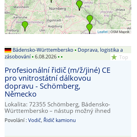
Leaflet
| OSM Mapnik
Bádensko-Württembersko
▪
Doprava, logistika a
zásobování
▪
6.08.2026
▪
▪
star_rate
Top
Profesionální řidič (m/ž/jiné) CE
pro vnitrostátní dálkovou
dopravu - Schömberg,
Německo
Lokalita: 72355 Schömberg, Bádensko-
Württembersko – nástup možný ihned
Povolání :
Vodič
,
Řidič kamionu