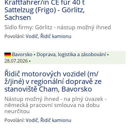
Kraftfahrer/in CE für 40 t
Sattelzug (Frigo) - Görlitz,
Sachsen
Sídlo firmy: Görlitz - nástup možný ihned
Povolání:
Vodič
,
Řidič kamionu
Bavorsko
▪
Doprava, logistika a zásobování
▪
28.07.2026
▪
Řidič motorových vozidel (m/
ž/jiné) v regionální dopravě ze
stanoviště Cham, Bavorsko
Nástup možný ihned - na plný úvazek -
německá pracovní smlouva na dobu
neurčitou
Povolání:
Vodič
,
Řidič kamionu