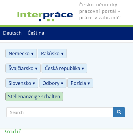
Skip
Česko-německý
to
pracovní portál -
main
práce v zahraničí
content
Deutsch
Čeština
Nemecko
Rakúsko
Švajčiarsko
Česká republika
Slovensko
Odbory
Pozícia
Stellenanzeige schalten
Search
Vodič