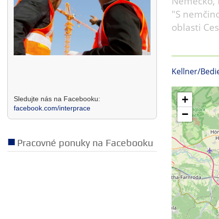
Nemecko, R
"S nemčino
oblasti Ce
Kellner/Bedi
+
Sledujte nás na Facebooku:
facebook.com/interprace
−
Pracovné ponuky na Facebooku