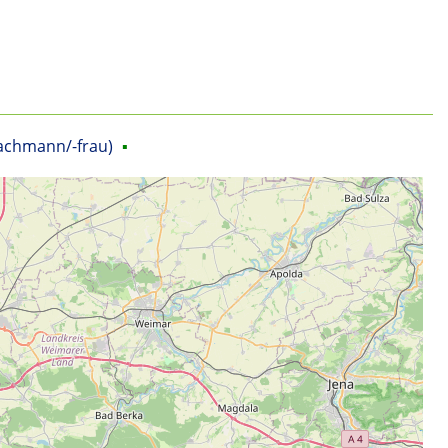
fachmann/-frau)
▪