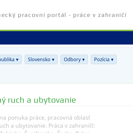
cký pracovní portál - práce v zahraničí
publika
Slovensko
Odbory
Pozícia
ý ruch a ubytovanie
na ponuka práce, pracovná oblasť
uch a ubytovanie. Práca v zahraničí: