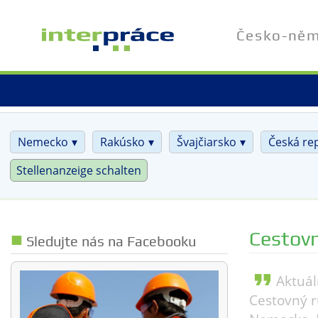
Skip
to
Česko-něme
main
content
Nemecko
Rakúsko
Švajčiarsko
Česká re
Stellenanzeige schalten
Cestovn
Sledujte nás na Facebooku
format_quote
Aktuál
Cestovný r