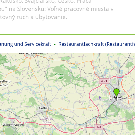
akúsko, Švajčiarsko, Česko. Práca
u" na Slovensku: Voľné pracovné miesta v
stovný ruch a ubytovanie.
enung und Servicekraft
▪
Restaurantfachkraft (Restaurant