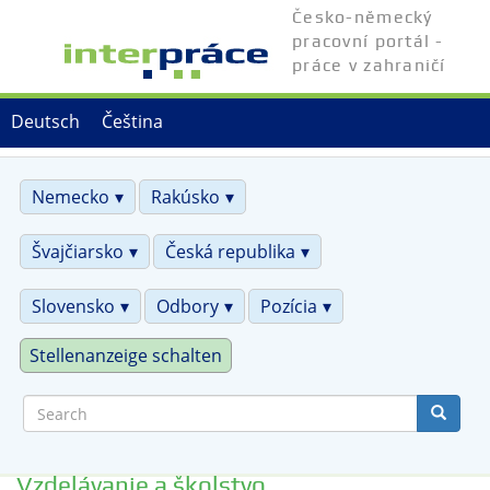
Skip
Česko-německý
to
pracovní portál -
main
práce v zahraničí
content
Deutsch
Čeština
Nemecko
Rakúsko
Švajčiarsko
Česká republika
Slovensko
Odbory
Pozícia
Stellenanzeige schalten
Search
Vzdelávanie a školstvo