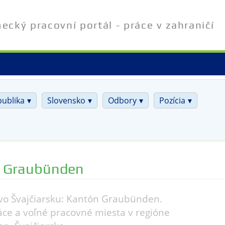
cký pracovní portál - práce v zahraničí
publika
Slovensko
Odbory
Pozícia
 Graubünden
vo Švajčiarsku: Kantón Graubünden.
ce a voľné pracovné miesta v regióne