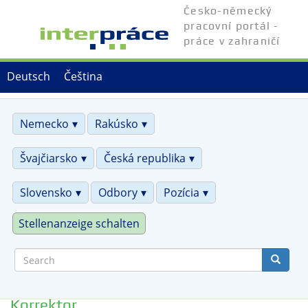
Skip
Česko-německý
to
pracovní portál -
main
práce v zahraničí
content
Deutsch
Čeština
Nemecko
Rakúsko
Švajčiarsko
Česká republika
Slovensko
Odbory
Pozícia
Stellenanzeige schalten
Search
Korrektor