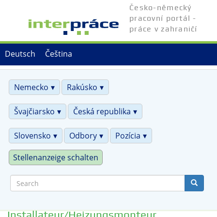
Skip
Česko-německý
to
pracovní portál -
main
práce v zahraničí
content
Deutsch
Čeština
Nemecko
Rakúsko
Švajčiarsko
Česká republika
Slovensko
Odbory
Pozícia
Stellenanzeige schalten
Search
Installateur/Heizungsmonteur