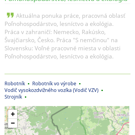
format_quote
Aktuálna ponuka práce, pracovná oblasť
Poľnohospodárstvo, lesníctvo a ekológia.
Práca v zahraničí: Nemecko, Rakúsko,
Švajčiarsko, Česko. Práca "S nemčinou" na
Slovensku: Voľné pracovné miesta v oblasti
Poľnohospodárstvo, lesníctvo a ekológia.
Robotník
▪
Robotník vo výrobe
▪
Vodič vysokozdvižného vozíka (Vodič VZV)
▪
Strojník
▪
+
−