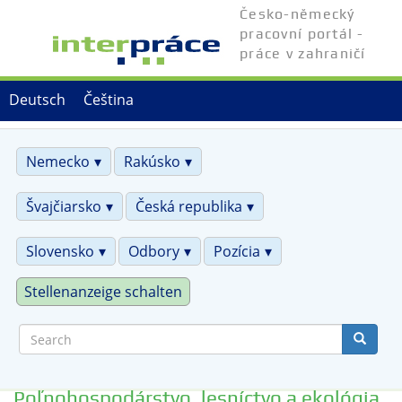
Skip
Česko-německý
to
pracovní portál -
main
práce v zahraničí
content
Deutsch
Čeština
Nemecko
Rakúsko
Švajčiarsko
Česká republika
Slovensko
Odbory
Pozícia
Stellenanzeige schalten
Search
Poľnohospodárstvo, lesníctvo a ekológia