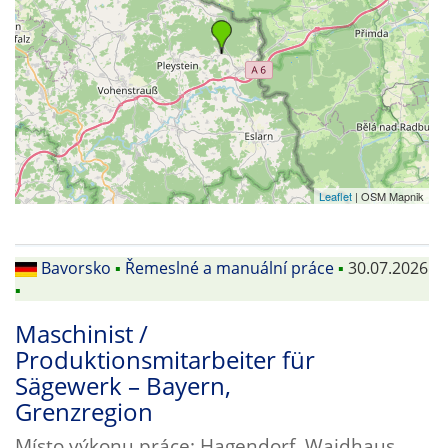
Leaflet
| OSM Mapnik
Bavorsko
▪
Řemeslné a manuální práce
▪
30.07.2026
▪
Maschinist /
Produktionsmitarbeiter für
Sägewerk – Bayern,
Grenzregion
Místo výkonu práce: Hagendorf, Waidhaus