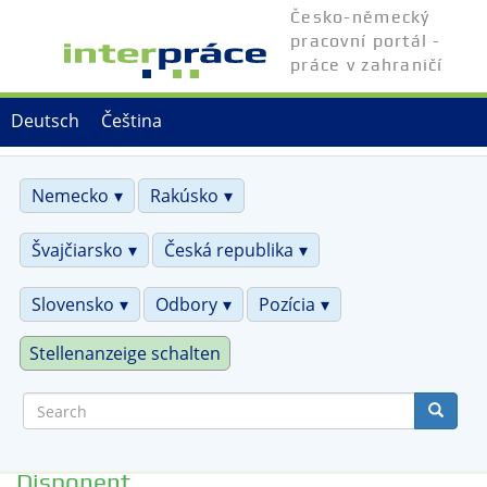
Skip
Česko-německý
to
pracovní portál -
main
práce v zahraničí
content
Deutsch
Čeština
Nemecko
Rakúsko
Švajčiarsko
Česká republika
Slovensko
Odbory
Pozícia
Stellenanzeige schalten
Search
Disponent