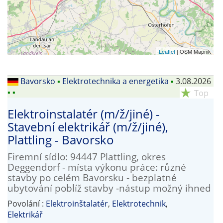
Leaflet
| OSM Mapnik
Bavorsko
▪
Elektrotechnika a energetika
▪
3.08.2026
▪
▪
star_rate
Top
Elektroinstalatér (m/ž/jiné) -
Stavební elektrikář (m/ž/jiné),
Plattling - Bavorsko
Firemní sídlo: 94447 Plattling, okres
Deggendorf - místa výkonu práce: různé
stavby po celém Bavorsku - bezplatné
ubytování poblíž stavby -nástup možný ihned
Povolání :
Elektroinštalatér
,
Elektrotechnik
,
Elektrikář