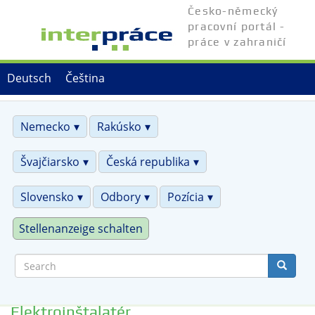
Skip
Česko-německý
to
pracovní portál -
main
práce v zahraničí
content
Deutsch
Čeština
Nemecko
Rakúsko
Švajčiarsko
Česká republika
Slovensko
Odbory
Pozícia
Stellenanzeige schalten
Search
Elektroinštalatér