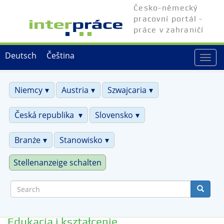
Skip
Česko-německý
to
pracovní portál -
main
práce v zahraničí
content
Deutsch
Čeština
Togg
navi
Niemcy
Austria
Szwajcaria
Česká republika
Slovensko
Branże
Stanowisko
Stellenanzeige schalten
Search
Edukacja i kształcenie