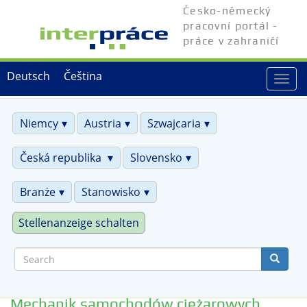
Skip
Česko-německý
to
pracovní portál -
main
práce v zahraničí
content
Deutsch
Čeština
Togg
navi
Niemcy
Austria
Szwajcaria
Česká republika
Slovensko
Branże
Stanowisko
Stellenanzeige schalten
Search
Mechanik samochodów ciężarowych