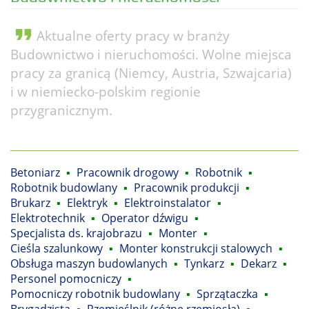
format_quote
Aktualne oferty pracy w branży
Budownictwo i nieruchomości. Wolne miejsca
pracy za granicą (Niemcy, Austria, Szwajcaria)
i w niemiecko-polskim regionie
przygranicznym.
Betoniarz
▪
Pracownik drogowy
▪
Robotnik
▪
Robotnik budowlany
▪
Pracownik produkcji
▪
Brukarz
▪
Elektryk
▪
Elektroinstalator
▪
Elektrotechnik
▪
Operator dźwigu
▪
Specjalista ds. krajobrazu
▪
Monter
▪
Cieśla szalunkowy
▪
Monter konstrukcji stalowych
▪
Obsługa maszyn budowlanych
▪
Tynkarz
▪
Dekarz
▪
Personel pomocniczy
▪
Pomocniczy robotnik budowlany
▪
Sprzątaczka
▪