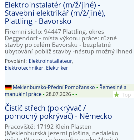
Elektroinstalatér (m/ž/jiné) -
Stavební elektrikář (m/ž/jiné),
Plattling - Bavorsko
Firemní sídlo: 94447 Plattling, okres
Deggendorf - místa výkonu práce: různé
stavby po celém Bavorsku - bezplatné
ubytování poblíž stavby -nástup možný ihned
Povolání :
Elektroinstallateur
,
Elektrotechniker
,
Elektriker
Meklenbursko-Přední Pomořansko
▪
Řemeslné a
manuální práce
▪
28.07.2026
▪
▪
star_rate
Top
Čistič střech (pokrývač /
pomocný pokrývač) - Německo
Pracoviště: 17192 Klein Plasten
(Meklenburská jezerní plošina, nedaleko
města Waren a národního parku Müritz) -