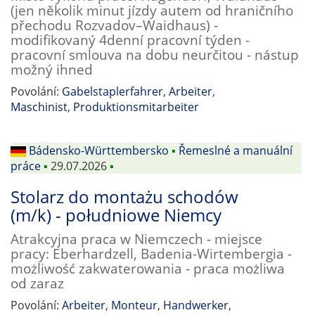
(jen několik minut jízdy autem od hraničního
přechodu Rozvadov–Waidhaus) -
modifikovaný 4denní pracovní týden -
pracovní smlouva na dobu neurčitou - nástup
možný ihned
Povolání:
Gabelstaplerfahrer
,
Arbeiter
,
Maschinist
,
Produktionsmitarbeiter
Bádensko-Württembersko
▪
Řemeslné a manuální
práce
▪
29.07.2026
▪
Stolarz do montażu schodów
(m/k) - południowe Niemcy
Atrakcyjna praca w Niemczech - miejsce
pracy: Eberhardzell, Badenia-Wirtembergia -
możliwość zakwaterowania - praca możliwa
od zaraz
Povolání:
Arbeiter
,
Monteur
,
Handwerker
,