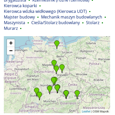
Brygadzista
▪
Rzemieślnik (różne rzemiosła)
▪
Kierowca koparki
▪
Kierowca wózka widłowego (Kierowca UDT)
▪
Majster budowy
▪
Mechanik maszyn budowlanych
▪
Maszynista
▪
Cieśla/Stolarz budowlany
▪
Stolarz
▪
Murarz
▪
+
−
Leaflet
| OSM Mapnik