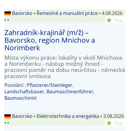
Bavorsko
▪
Řemeslné a manuální práce
▪
4.08.2026
▪
▪
star_rate
Top
Zahradník-krajinář (m/ž) –
Bavorsko, region Mnichov a
Norimberk
Místa výkonu práce: lokality v okolí Mnichova
a Norimberku - nástup možný ihned -
pracovní poměr na dobu neurčitou - německá
pracovní smlouva
Povolání :
Pflasterer/Steinleger
,
Landschaftsbauer
,
Baumaschinenführer
,
Baumaschinist
Bavorsko
▪
Elektrotechnika a energetika
▪
3.08.2026
▪
▪
star_rate
Top