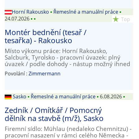
Horní Rakousko
▪
Řemeslné a manuální práce
▪
24.07.2026
▪
▪
star_rate
Top
Montér bednění (tesař /
tesařka) - Rakousko
Místo výkonu práce: Horní Rakousko,
Salcburk, Tyrolsko - pracovní úvazek: plný
úvazek / podle dohody - nástup možný ihned
Povolání :
Zimmermann
Sasko
▪
Řemeslné a manuální práce
▪
6.08.2026
▪
Zedník / Omítkář / Pomocný
dělník na stavbě (m/ž), Sasko
Firemní sídlo: Mühlau (nedaleko Chemnitzu) -
pracovní nasazení v rámci celého Německa -