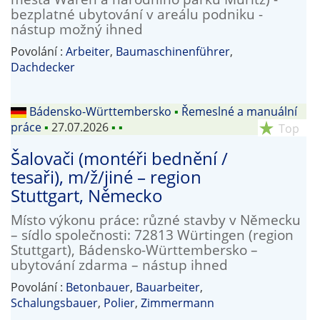
bezplatné ubytování v areálu podniku -
nástup možný ihned
Povolání :
Arbeiter
,
Baumaschinenführer
,
Dachdecker
Bádensko-Württembersko
▪
Řemeslné a manuální
práce
▪
27.07.2026
▪
▪
star_rate
Top
Šalovači (montéři bednění /
tesaři), m/ž/jiné – region
Stuttgart, Německo
Místo výkonu práce: různé stavby v Německu
– sídlo společnosti: 72813 Würtingen (region
Stuttgart), Bádensko-Württembersko –
ubytování zdarma – nástup ihned
Povolání :
Betonbauer
,
Bauarbeiter
,
Schalungsbauer
,
Polier
,
Zimmermann