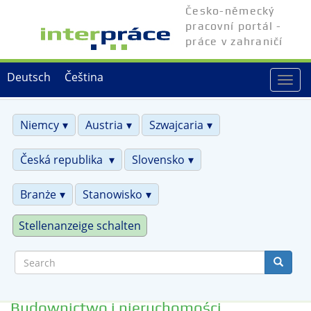
Skip
Česko-německý
to
pracovní portál -
main
práce v zahraničí
content
Deutsch
Čeština
Togg
navi
Niemcy
Austria
Szwajcaria
Česká republika
Slovensko
Branże
Stanowisko
Stellenanzeige schalten
Search
Budownictwo i nieruchomości