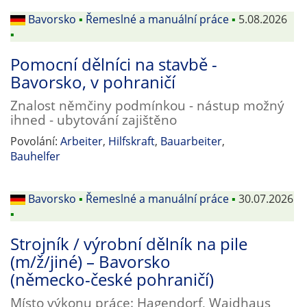
Bavorsko
▪
Řemeslné a manuální práce
▪
5.08.2026
▪
Pomocní dělníci na stavbě -
Bavorsko, v pohraničí
Znalost němčiny podmínkou - nástup možný
ihned - ubytování zajištěno
Povolání:
Arbeiter
,
Hilfskraft
,
Bauarbeiter
,
Bauhelfer
Bavorsko
▪
Řemeslné a manuální práce
▪
30.07.2026
▪
Strojník / výrobní dělník na pile
(m/ž/jiné) – Bavorsko
(německo-české pohraničí)
Místo výkonu práce: Hagendorf, Waidhaus