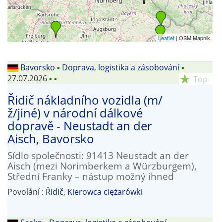
Leaflet
| OSM Mapnik
Bavorsko
▪
Doprava, logistika a zásobování
▪
27.07.2026
▪
▪
star_rate
Top
Řidič nákladního vozidla (m/
ž/jiné) v národní dálkové
dopravě - Neustadt an der
Aisch, Bavorsko
Sídlo společnosti: 91413 Neustadt an der
Aisch (mezi Norimberkem a Würzburgem),
Střední Franky – nástup možný ihned
Povolání :
Řidič
,
Kierowca ciężarówki