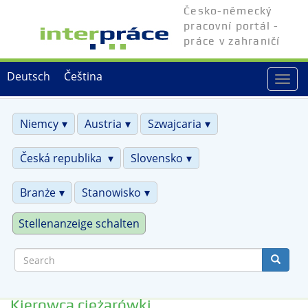
Skip
Česko-německý
to
pracovní portál -
main
práce v zahraničí
content
Deutsch
Čeština
Togg
navi
Niemcy
Austria
Szwajcaria
Česká republika
Slovensko
Branże
Stanowisko
Stellenanzeige schalten
Search
Kierowca ciężarówki