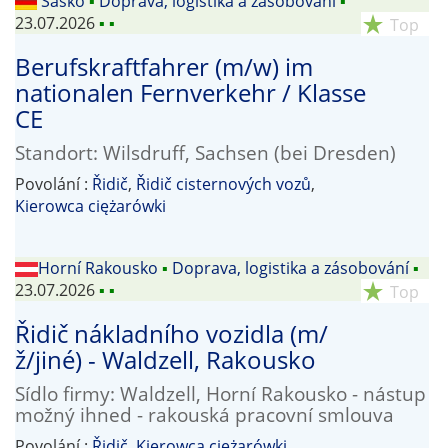
Sasko
▪
Doprava, logistika a zásobování
▪
23.07.2026
▪
▪
star_rate
Top
Berufskraftfahrer (m/w) im
nationalen Fernverkehr / Klasse
CE
Standort: Wilsdruff, Sachsen (bei Dresden)
Povolání :
Řidič
,
Řidič cisternových vozů
,
Kierowca ciężarówki
Horní Rakousko
▪
Doprava, logistika a zásobování
▪
23.07.2026
▪
▪
star_rate
Top
Řidič nákladního vozidla (m/
ž/jiné) - Waldzell, Rakousko
Sídlo firmy: Waldzell, Horní Rakousko - nástup
možný ihned - rakouská pracovní smlouva
Povolání :
Řidič
,
Kierowca ciężarówki