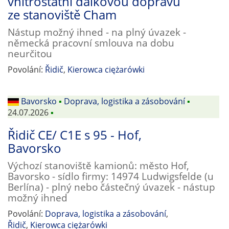
vnitrostátní dálkovou dopravu
ze stanoviště Cham
Nástup možný ihned - na plný úvazek -
německá pracovní smlouva na dobu
neurčitou
Povolání:
Řidič
,
Kierowca ciężarówki
Bavorsko
▪
Doprava, logistika a zásobování
▪
24.07.2026
▪
Řidič CE/ C1E s 95 - Hof,
Bavorsko
Výchozí stanoviště kamionů: město Hof,
Bavorsko - sídlo firmy: 14974 Ludwigsfelde (u
Berlína) - plný nebo částečný úvazek - nástup
možný ihned
Povolání:
Doprava, logistika a zásobování
,
Řidič
,
Kierowca ciężarówki