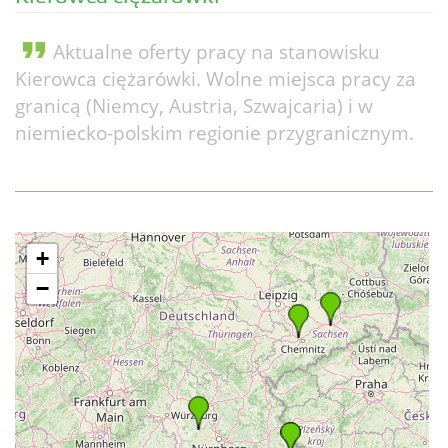
format_quote
Aktualne oferty pracy na stanowisku
Kierowca ciężarówki. Wolne miejsca pracy za
granicą (Niemcy, Austria, Szwajcaria) i w
niemiecko-polskim regionie przygranicznym.
+
−