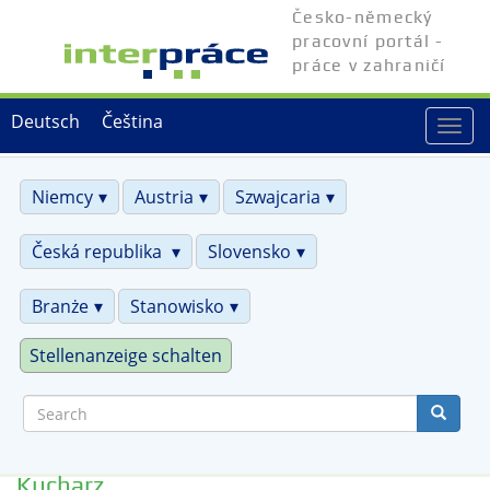
Skip
Česko-německý
to
pracovní portál -
main
práce v zahraničí
content
Deutsch
Čeština
Togg
navi
Niemcy
Austria
Szwajcaria
Česká republika
Slovensko
Branże
Stanowisko
Stellenanzeige schalten
Search
Kucharz