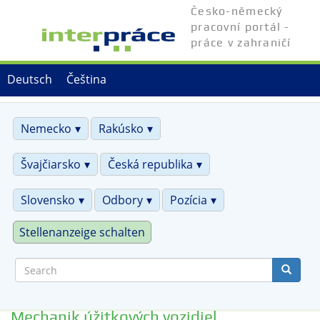
Skip
Česko-německý
to
pracovní portál -
main
práce v zahraničí
content
Deutsch
Čeština
Nemecko
Rakúsko
Švajčiarsko
Česká republika
Slovensko
Odbory
Pozícia
Stellenanzeige schalten
Search
Mechanik úžitkových vozidiel