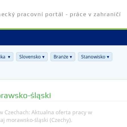
cký pracovní portál - práce v zahraničí
ika
Slovensko
Branże
Stanowisko
rawsko-śląski
w Czechach: Aktualna oferta pracy w
raj morawsko-śląski (Czechy).