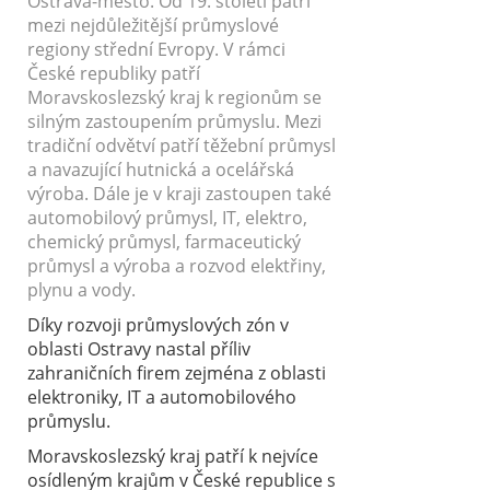
Ostrava-město. Od 19. století patří
mezi nejdůležitější průmyslové
regiony střední Evropy. V rámci
České republiky patří
Moravskoslezský kraj k regionům se
silným zastoupením průmyslu. Mezi
tradiční odvětví patří těžební průmysl
a navazující hutnická a ocelářská
výroba. Dále je v kraji zastoupen také
automobilový průmysl, IT, elektro,
chemický průmysl, farmaceutický
průmysl a výroba a rozvod elektřiny,
plynu a vody.
Díky rozvoji průmyslových zón v
oblasti Ostravy nastal příliv
zahraničních firem zejména z oblasti
elektroniky, IT a automobilového
průmyslu.
Moravskoslezský kraj patří k nejvíce
osídleným krajům v České republice s