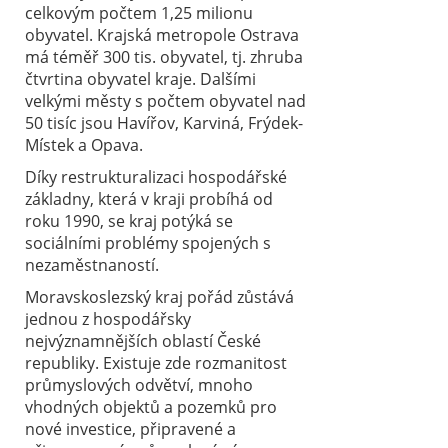
celkovým počtem 1,25 milionu
obyvatel. Krajská metropole Ostrava
má téměř 300 tis. obyvatel, tj. zhruba
čtvrtina obyvatel kraje. Dalšími
velkými městy s počtem obyvatel nad
50 tisíc jsou Havířov, Karviná, Frýdek-
Místek a Opava.
Díky restrukturalizaci hospodářské
základny, která v kraji probíhá od
roku 1990, se kraj potýká se
sociálními problémy spojených s
nezaměstnaností.
Moravskoslezský kraj pořád zůstává
jednou z hospodářsky
nejvýznamnějších oblastí České
republiky. Existuje zde rozmanitost
průmyslových odvětví, mnoho
vhodných objektů a pozemků pro
nové investice, připravené a