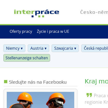
Skip
to
Česko-něme
main
content
Oferty pracy
Życie i praca w UE
Niemcy
Austria
Szwajcaria
Česká republ
Stellenanzeige schalten
Kraj mo
Sledujte nás na Facebooku
format_quote
Praca 
regionie K