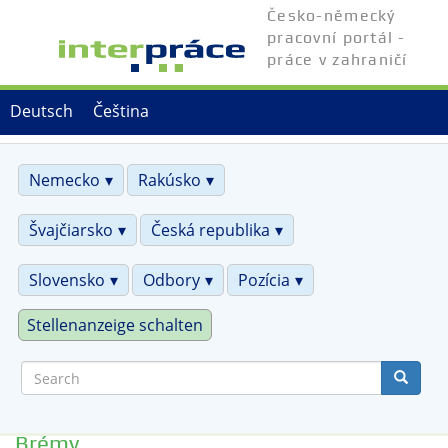
Skip
Česko-německý
to
pracovní portál -
main
práce v zahraničí
content
Deutsch
Čeština
Nemecko
Rakúsko
Švajčiarsko
Česká republika
Slovensko
Odbory
Pozícia
Stellenanzeige schalten
Search
Brémy