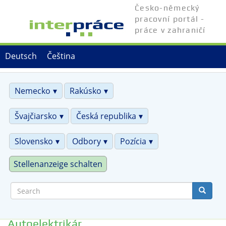
Skip
Česko-německý
to
pracovní portál -
main
práce v zahraničí
content
Deutsch
Čeština
Nemecko
Rakúsko
Švajčiarsko
Česká republika
Slovensko
Odbory
Pozícia
Stellenanzeige schalten
Search
Autoelektrikár