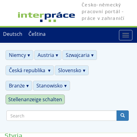
Skip
Česko-německý
to
pracovní portál -
main
práce v zahraničí
content
Deutsch
Čeština
Togg
navi
Niemcy
Austria
Szwajcaria
Česká republika
Slovensko
Branże
Stanowisko
Stellenanzeige schalten
Search
Styria