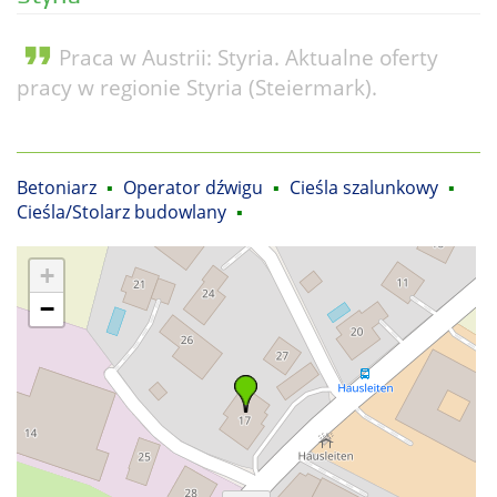
format_quote
Praca w Austrii: Styria. Aktualne oferty
pracy w regionie Styria (Steiermark).
Betoniarz
▪
Operator dźwigu
▪
Cieśla szalunkowy
▪
Cieśla/Stolarz budowlany
▪
+
−