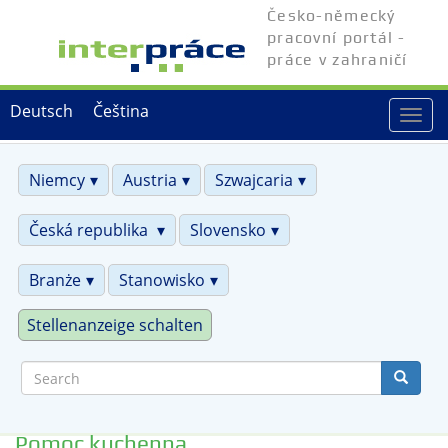
Skip
Česko-německý
to
pracovní portál -
main
práce v zahraničí
content
Deutsch
Čeština
Togg
navi
Niemcy
Austria
Szwajcaria
Česká republika
Slovensko
Branże
Stanowisko
Stellenanzeige schalten
Search
Pomoc kuchenna